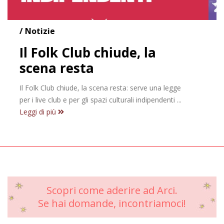
/ Notizie
Cultura nei margini:
realizzare l’impossibile
Zana Fest 26 Correnti di Valle - Il festival diffuso
Sabato 27 giugno
Ore 17.30 |
della Valle Po
Area talk ...
Leggi di più
Scopri come aderire ad Arci.
Se hai domande, incontriamoci!