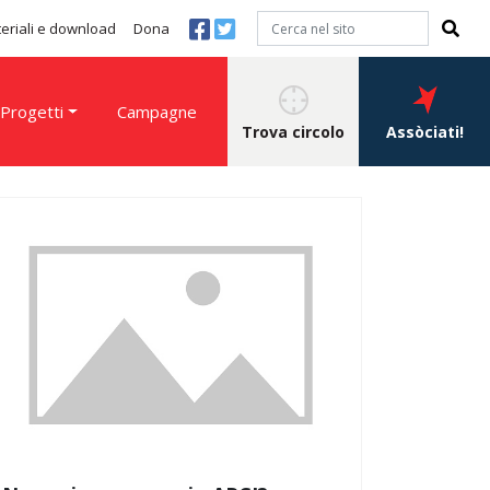
eriali e download
Dona
Progetti
Campagne
Trova circolo
Assòciati!