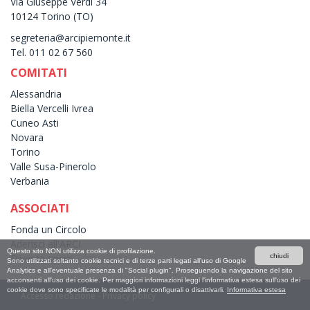
Via Giuseppe Verdi 34
10124 Torino (TO)
segreteria@arcipiemonte.it
Tel. 011 02 67 560
COMITATI
Alessandria
Biella Vercelli Ivrea
Cuneo Asti
Novara
Torino
Valle Susa-Pinerolo
Verbania
ASSOCIATI
Fonda un Circolo
Aderisci all'ARCI
Questo sito NON utilizza cookie di profilazione.
Diventa sociə
chiudi
Sono utilizzati soltanto cookie tecnici e di terze parti legati all'uso di Google
Analytics e all'eventuale presenza di "Social plugin". Proseguendo la navigazione del sito
acconsenti all'uso dei cookie. Per maggiori informazioni leggi l'informativa estesa sull'uso dei
cookie dove sono specificate le modalità per configurali o disattivarli.
Informativa estesa
Accesso redazione
-
Privacy policy