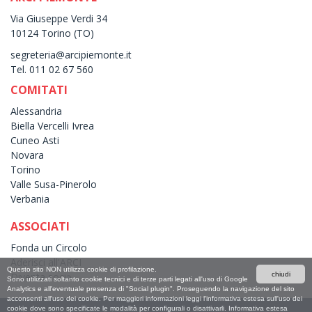
Via Giuseppe Verdi 34
10124 Torino (TO)
segreteria@arcipiemonte.it
Tel. 011 02 67 560
COMITATI
Alessandria
Biella Vercelli Ivrea
Cuneo Asti
Novara
Torino
Valle Susa-Pinerolo
Verbania
ASSOCIATI
Fonda un Circolo
Aderisci all'ARCI
Questo sito NON utilizza cookie di profilazione.
Diventa sociə
chiudi
Sono utilizzati soltanto cookie tecnici e di terze parti legati all'uso di Google
Analytics e all'eventuale presenza di "Social plugin". Proseguendo la navigazione del sito
acconsenti all'uso dei cookie. Per maggiori informazioni leggi l'informativa estesa sull'uso dei
cookie dove sono specificate le modalità per configurali o disattivarli.
Informativa estesa