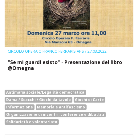
CIRCOLO OPERAIO FRANCO FERRARIS APS
/ 27.03.2022
"Se mi guardi esisto" - Presentazione del libro
@Omegna
Antimafia sociale/Legalità democratica
Dama / Scacchi / Giochi da tavolo
Giochi di Carte
Informazione
Memoria e antifascismo
Organizzazione di incontri, conferenze e dibattiti
Solidarietà e volontariato