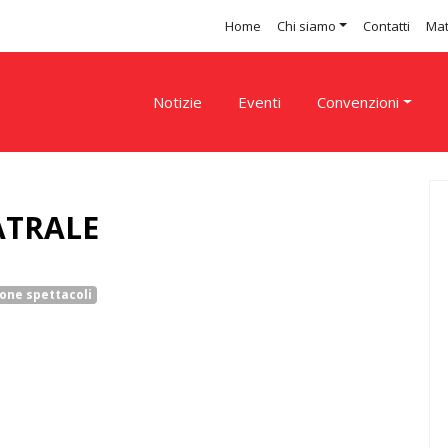
Home
Chi siamo
Contatti
Mat
Notizie
Eventi
Convenzioni
ATRALE
one spettacoli