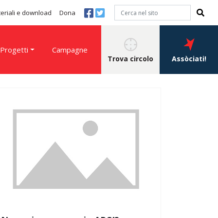
eriali e download
Dona
Progetti
Campagne
Trova circolo
Assòciati!