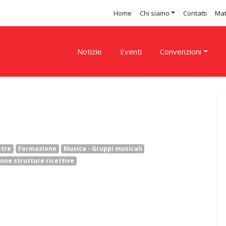
Home
Chi siamo
Contatti
Mat
Notizie
Eventi
Convenzioni
stre
Formazione
Musica - Gruppi musicali
one strutture ricettive