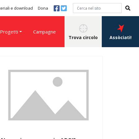
eriali e download
Dona
Progetti
Campagne
Trova circolo
Assòciati!