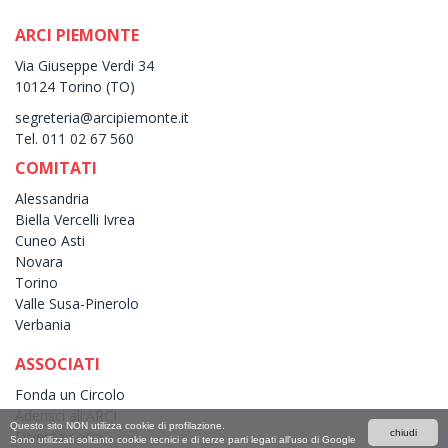
ARCI PIEMONTE
Via Giuseppe Verdi 34
10124 Torino (TO)
segreteria@arcipiemonte.it
Tel. 011 02 67 560
COMITATI
Alessandria
Biella Vercelli Ivrea
Cuneo Asti
Novara
Torino
Valle Susa-Pinerolo
Verbania
ASSOCIATI
Fonda un Circolo
Aderisci all'ARCI
Questo sito NON utilizza cookie di profilazione.
Diventa sociə
chiudi
Sono utilizzati soltanto cookie tecnici e di terze parti legati all'uso di Google