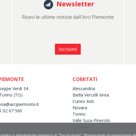
Newsletter
Ricevi le ultime notizie dall'Arci Piemonte
Iscrivimi
 PIEMONTE
COMITATI
useppe Verdi 34
Alessandria
Torino (TO)
Biella Vercelli Ivrea
Cuneo Asti
eria@arcipiemonte.it
Novara
11 02 67 560
Torino
Valle Susa-Pinerolo
Verbania
le Analytics e all'eventuale presenza di "Social plugin". Proseguendo la navigazione d