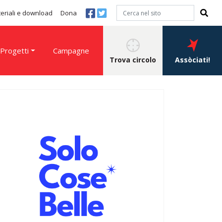
eriali e download
Dona
Progetti
Campagne
Trova circolo
Assòciati!