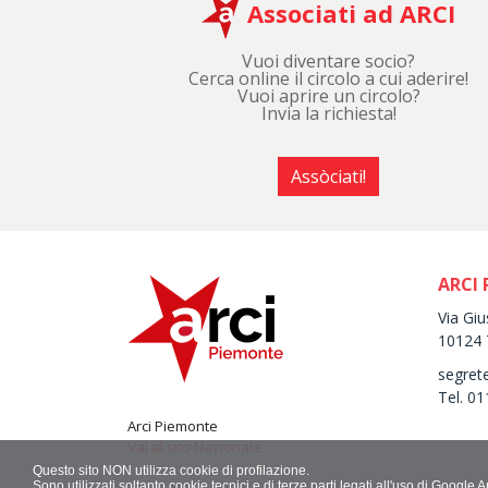
Associati ad ARCI
Vuoi diventare socio?
Cerca online il circolo a cui aderire!
Vuoi aprire un circolo?
Invia la richiesta!
Assòciati!
ARCI
Via Gi
10124 
segret
Tel. 0
Arci Piemonte
Vai al sito Nazionale
Questo sito NON utilizza cookie di profilazione.
Sono utilizzati soltanto cookie tecnici e di terze parti legati all'uso di Goog