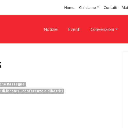
Home
Chi siamo
Contatti
Mat
Notizie
Eventi
Convenzioni
S
ione Rassegne
di incontri, conferenze e dibattiti