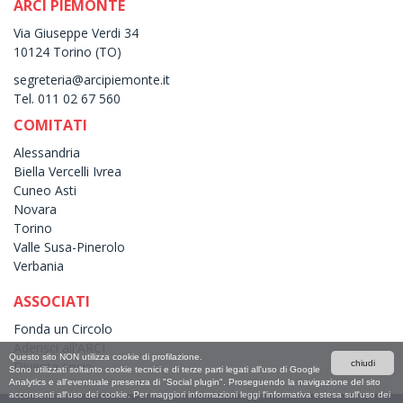
ARCI PIEMONTE
Via Giuseppe Verdi 34
10124 Torino (TO)
segreteria@arcipiemonte.it
Tel. 011 02 67 560
COMITATI
Alessandria
Biella Vercelli Ivrea
Cuneo Asti
Novara
Torino
Valle Susa-Pinerolo
Verbania
ASSOCIATI
Fonda un Circolo
Aderisci all'ARCI
Questo sito NON utilizza cookie di profilazione.
Diventa sociə
chiudi
Sono utilizzati soltanto cookie tecnici e di terze parti legati all'uso di Google
Analytics e all'eventuale presenza di "Social plugin". Proseguendo la navigazione del sito
acconsenti all'uso dei cookie. Per maggiori informazioni leggi l'informativa estesa sull'uso dei