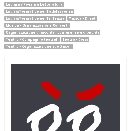
Lettura / Poesia e Letteratura
Ludico/Formative per l'adolescenza
Ludico/Formative per l'infanzia
Musica - DJ set
Musica - Organizzazione Concerti
Organizzazione di incontri, conferenze e dibattiti
Teatro - Compagnie teatrali
Teatro - Corsi
Teatro - Organizzazione spettacoli