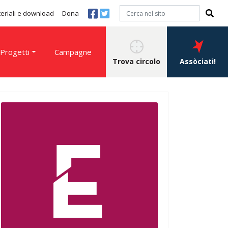
eriali e download
Dona
Progetti
Campagne
Trova circolo
Assòciati!