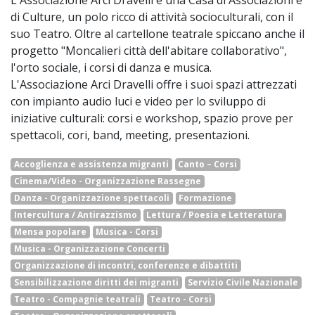
L'Associazione Arci Dravelli è una Casa di Associazioni e
di Culture, un polo ricco di attività socioculturali, con il
suo Teatro. Oltre al cartellone teatrale spiccano anche il
progetto "Moncalieri città dell'abitare collaborativo",
l'orto sociale, i corsi di danza e musica.
L'Associazione Arci Dravelli offre i suoi spazi attrezzati
con impianto audio luci e video per lo sviluppo di
iniziative culturali: corsi e workshop, spazio prove per
spettacoli, cori, band, meeting, presentazioni.
Accoglienza e assistenza migranti
Canto – Corsi
Cinema/Video - Organizzazione Rassegne
Danza - Organizzazione spettacoli
Formazione
Intercultura / Antirazzismo
Lettura / Poesia e Letteratura
Mensa popolare
Musica - Corsi
Musica - Organizzazione Concerti
Organizzazione di incontri, conferenze e dibattiti
Sensibilizzazione diritti dei migranti
Servizio Civile Nazionale
Teatro - Compagnie teatrali
Teatro - Corsi