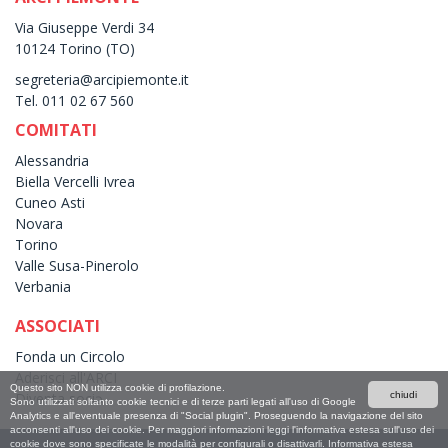
Via Giuseppe Verdi 34
10124 Torino (TO)
segreteria@arcipiemonte.it
Tel. 011 02 67 560
COMITATI
Alessandria
Biella Vercelli Ivrea
Cuneo Asti
Novara
Torino
Valle Susa-Pinerolo
Verbania
ASSOCIATI
Fonda un Circolo
Aderisci all'ARCI
Questo sito NON utilizza cookie di profilazione.
chiudi
Diventa sociə
Sono utilizzati soltanto cookie tecnici e di terze parti legati all'uso di Google
Analytics e all'eventuale presenza di "Social plugin". Proseguendo la navigazione del sito
acconsenti all'uso dei cookie. Per maggiori informazioni leggi l'informativa estesa sull'uso dei
cookie dove sono specificate le modalità per configurali o disattivarli.
Informativa estesa