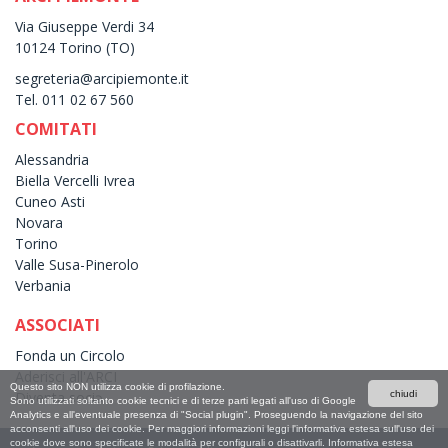
Via Giuseppe Verdi 34
10124 Torino (TO)
segreteria@arcipiemonte.it
Tel. 011 02 67 560
COMITATI
Alessandria
Biella Vercelli Ivrea
Cuneo Asti
Novara
Torino
Valle Susa-Pinerolo
Verbania
ASSOCIATI
Fonda un Circolo
Aderisci all'ARCI
Questo sito NON utilizza cookie di profilazione.
Diventa sociə
chiudi
Sono utilizzati soltanto cookie tecnici e di terze parti legati all'uso di Google
Analytics e all'eventuale presenza di "Social plugin". Proseguendo la navigazione del sito
acconsenti all'uso dei cookie. Per maggiori informazioni leggi l'informativa estesa sull'uso dei
cookie dove sono specificate le modalità per configurali o disattivarli.
Informativa estesa