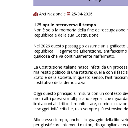
Arci Nazionale
25-04-2026
Il 25 aprile attraversa il tempo.
Non è solo la memoria della fine dell’occupazione na
Repubblica e della sua Costituzione.
Nel 2026 questo passaggio assume un significato ult
Repubblica, il legame tra Liberazione, antifascism
qualcosa che va continuamente riaffermato.
La Costituzione italiana nasce infatti da un process
ma l’esito politico di una rottura: quella con il fasc
Stato e della società. In questo senso, l’antifasci
costitutivo della democrazia.
Oggi questo principio si misura con un contesto di
molti altri paesi si moltiplicano segnali che riguard
limitazioni al diritto di manifestare, criminalizzazi
e soggettività critiche, uso sempre più estensivo de
Allo stesso tempo, anche il linguaggio della liberaz
per giustificare interventi militari, disuguaglianz