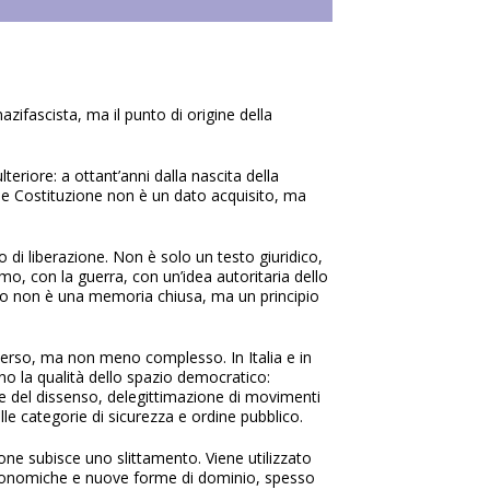
zifascista, ma il punto di origine della
eriore: a ottant’anni dalla nascita della
o e Costituzione non è un dato acquisito, ma
o di liberazione. Non è solo un testo giuridico,
ismo, con la guerra, con un’idea autoritaria dello
smo non è una memoria chiusa, ma un principio
verso, ma non meno complesso. In Italia e in
ano la qualità dello spazio democratico:
one del dissenso, delegittimazione di movimenti
lle categorie di sicurezza e ordine pubblico.
ione subisce uno slittamento. Viene utilizzato
e economiche e nuove forme di dominio, spesso