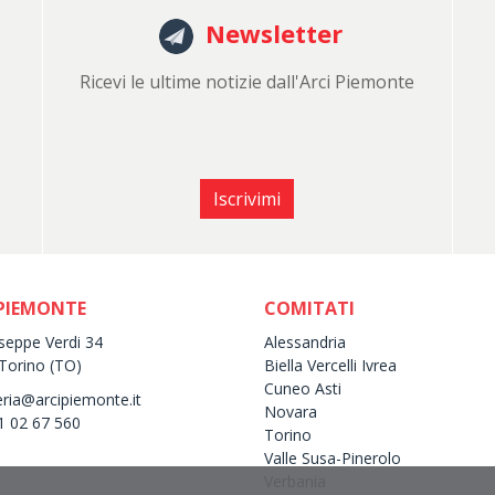
Newsletter
Ricevi le ultime notizie dall'Arci Piemonte
Iscrivimi
 PIEMONTE
COMITATI
useppe Verdi 34
Alessandria
Torino (TO)
Biella Vercelli Ivrea
Cuneo Asti
eria@arcipiemonte.it
Novara
11 02 67 560
Torino
Valle Susa-Pinerolo
Verbania