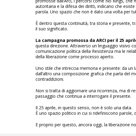
promosse dall’Arci, i percorsi come No Kings, che me
autoritaria e la difesa dei diritti, indicano che esis
parola. Uno spazio che non è dato una volta per tu
È dentro questa continuità, tra storia e presente, t
il suo significato.
La campagna promossa da ARCI per il 25 april
questa direzione. Attraverso un linguaggio visivo 
comunicazione politica della Resistenza ma le rielab
della liberazione come processo aperto.
Uno stile che intreccia memoria e presente: da un la
dall’altro una composizione grafica che parla del mo
contraddizioni.
Non si tratta di aggiornare una ricorrenza, ma di rest
passaggio che continua a interrogare il presente.
Il 25 aprile, in questo senso, non è solo una data.
È uno spazio politico in cui si ridefiniscono parole, dir
E proprio per questo, ancora oggi, la liberazione n