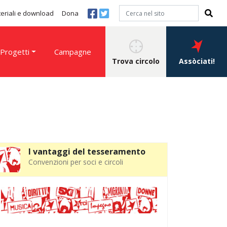
eriali e download
Dona
Progetti
Campagne
Trova circolo
Assòciati!
I vantaggi del tesseramento
Convenzioni per soci e circoli