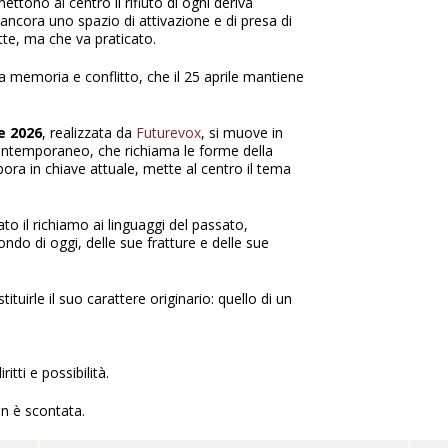
ttono al centro il rifiuto di ogni deriva
te ancora uno spazio di attivazione e di presa di
tte, ma che va praticato.
ra memoria e conflitto, che il 25 aprile mantiene
e 2026
, realizzata da
Futurevox
, si muove in
contemporaneo, che richiama le forme della
ora in chiave attuale, mette al centro il tema
to il richiamo ai linguaggi del passato,
ndo di oggi, delle sue fratture e delle sue
ituirle il suo carattere originario: quello di un
itti e possibilità.
on è scontata.