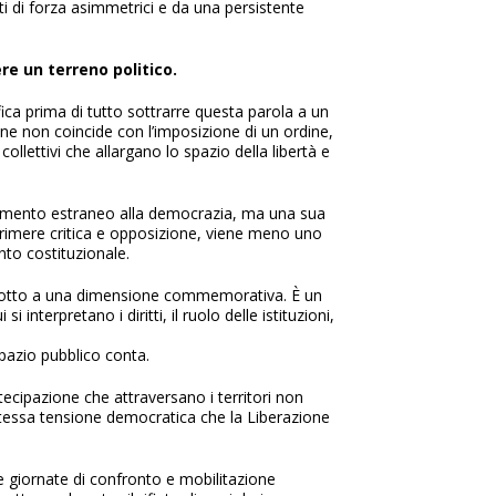
ti di forza asimmetrici e da una persistente
ere un terreno politico.
ica prima di tutto sottrarre questa parola a un
one non coincide con l’imposizione di un ordine,
ollettivi che allargano lo spazio della libertà e
elemento estraneo alla democrazia, ma una sua
sprimere critica e opposizione, viene meno uno
nto costituzionale.
ridotto a una dimensione commemorativa. È un
 interpretano i diritti, il ruolo delle istituzioni,
pazio pubblico conta.
artecipazione che attraversano i territori non
tessa tensione democratica che la Liberazione
e giornate di confronto e mobilitazione