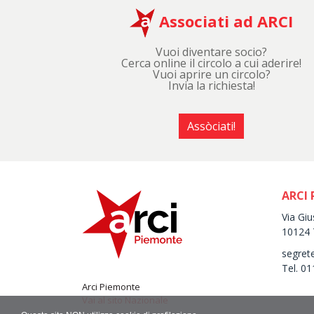
Associati ad ARCI
Vuoi diventare socio?
Cerca online il circolo a cui aderire!
Vuoi aprire un circolo?
Invia la richiesta!
Assòciati!
ARCI
Via Gi
10124 
segret
Tel. 0
Arci Piemonte
Vai al sito Nazionale