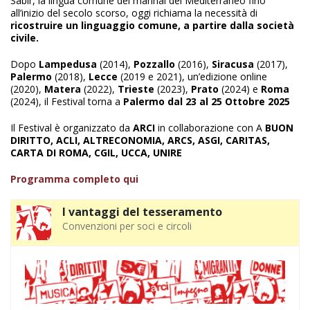
Sabir, la lingua comune dei marinai del Mediterraneo fino
all’inizio del secolo scorso, oggi richiama la necessità di
ricostruire un linguaggio comune, a partire dalla società
civile.
Dopo
Lampedusa
(2014),
Pozzallo
(2016),
Siracusa
(2017),
Palermo
(2018),
Lecce
(2019 e 2021), un’edizione online
(2020),
Matera
(2022),
Trieste
(2023),
Prato
(2024) e
Roma
(2024), il Festival torna a
Palermo dal 23 al 25 Ottobre 2025
Il Festival è organizzato da
ARCI
in collaborazione con A
BUON
DIRITTO, ACLI, ALTRECONOMIA, ARCS, ASGI, CARITAS,
CARTA DI ROMA, CGIL, UCCA, UNIRE
Programma completo qui
I vantaggi del tesseramento
Convenzioni per soci e circoli