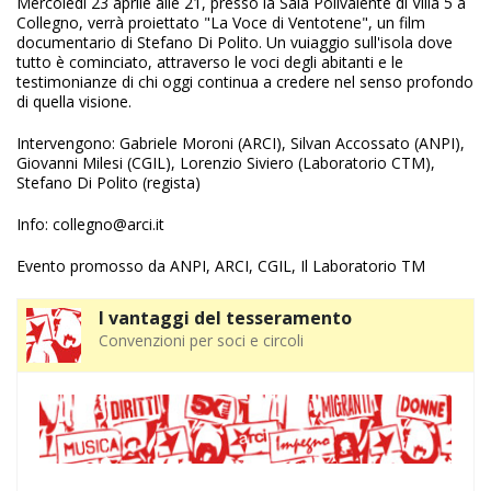
Mercoledì 23 aprile alle 21, presso la Sala Polivalente di Villa 5 a
Collegno, verrà proiettato "La Voce di Ventotene", un film
documentario di Stefano Di Polito. Un vuiaggio sull'isola dove
tutto è cominciato, attraverso le voci degli abitanti e le
testimonianze di chi oggi continua a credere nel senso profondo
di quella visione.
Intervengono: Gabriele Moroni (ARCI), Silvan Accossato (ANPI),
Giovanni Milesi (CGIL), Lorenzio Siviero (Laboratorio CTM),
Stefano Di Polito (regista)
Info: collegno@arci.it
Evento promosso da ANPI, ARCI, CGIL, Il Laboratorio TM
I vantaggi del tesseramento
Convenzioni per soci e circoli